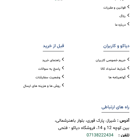
قوانین و مقررات
بلاگ
درباره ما
دیاکو و کاربران
قبل از خرید
حریم خصوصی کاربران
راهنمای خرید
شرایط استرداد کالا
پاسخ به سوالات
گواهینامه ها
وضعیت سفارشات
روش ها و هزینه های ارسال
راه های ارتباطی
آدرس :
شیراز، پارک قوری، بلوار باهنرشمالی،
بین کوچه 12 و 14، فروشگاه دیاکو - فتحی
تلفن :
07138222434