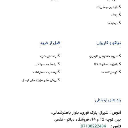
قوانین و مقررات
بلاگ
درباره ما
دیاکو و کاربران
قبل از خرید
حریم خصوصی کاربران
راهنمای خرید
شرایط استرداد کالا
پاسخ به سوالات
گواهینامه ها
وضعیت سفارشات
روش ها و هزینه های ارسال
راه های ارتباطی
آدرس :
شیراز، پارک قوری، بلوار باهنرشمالی،
بین کوچه 12 و 14، فروشگاه دیاکو - فتحی
تلفن :
07138222434