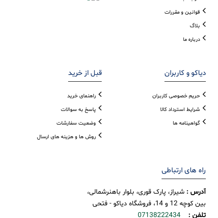
قوانین و مقررات
بلاگ
درباره ما
دیاکو و کاربران
قبل از خرید
حریم خصوصی کاربران
راهنمای خرید
شرایط استرداد کالا
پاسخ به سوالات
گواهینامه ها
وضعیت سفارشات
روش ها و هزینه های ارسال
راه های ارتباطی
آدرس :
شیراز، پارک قوری، بلوار باهنرشمالی،
بین کوچه 12 و 14، فروشگاه دیاکو - فتحی
تلفن :
07138222434