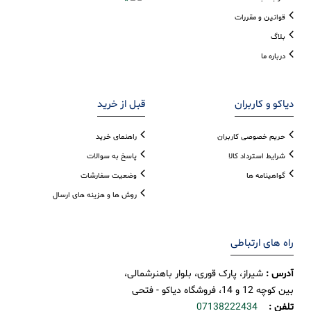
قوانین و مقررات
بلاگ
درباره ما
دیاکو و کاربران
قبل از خرید
حریم خصوصی کاربران
راهنمای خرید
شرایط استرداد کالا
پاسخ به سوالات
گواهینامه ها
وضعیت سفارشات
روش ها و هزینه های ارسال
راه های ارتباطی
آدرس :
شیراز، پارک قوری، بلوار باهنرشمالی،
بین کوچه 12 و 14، فروشگاه دیاکو - فتحی
تلفن :
07138222434