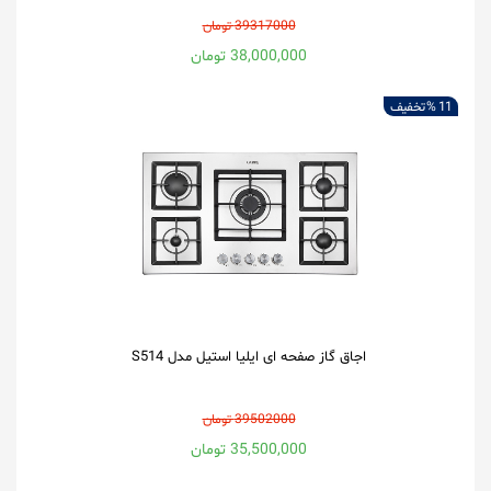
39317000 تومان
38,000,000 تومان
11 %
تخفیف
اجاق گاز صفحه ای ایلیا استیل مدل S514
39502000 تومان
35,500,000 تومان