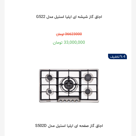
اجاق گاز شیشه ای ایلیا استیل مدل G522
36623000 تومان
33,000,000 تومان
4 %
تخفیف
اجاق گاز صفحه ای ایلیا استیل مدل S502D