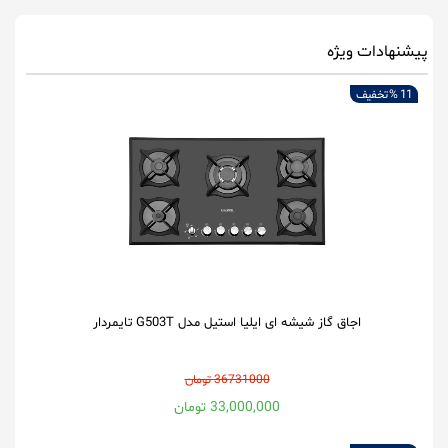
پیشنهادات ویژه
11 %
تخفیف
اجاق گاز شیشه ای ایلیا استیل مدل G503T تایمردار
36731000 تومان
33,000,000 تومان