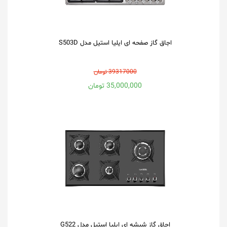
اجاق گاز صفحه ای ایلیا استیل مدل S503D
39317000 تومان
35,000,000 تومان
اجاق گاز شیشه ای ایلیا استیل مدل G522