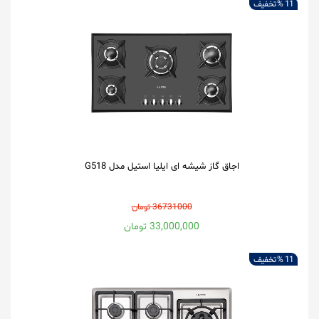
11 %
تخفیف
اجاق گاز شیشه ای ایلیا استیل مدل G518
36731000 تومان
33,000,000 تومان
11 %
تخفیف