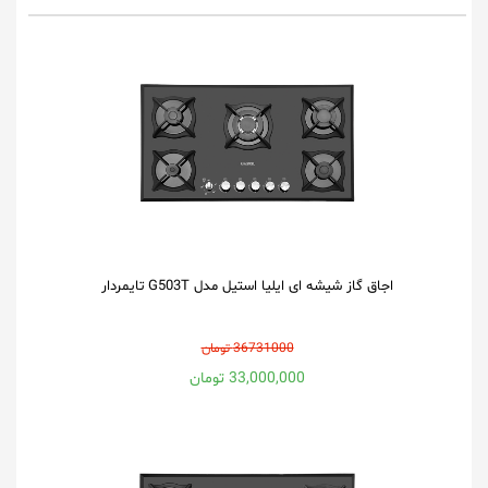
اجاق گاز شیشه ای ایلیا استیل مدل G503T تایمردار
36731000 تومان
33,000,000 تومان