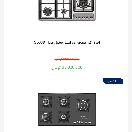
اجاق گاز صفحه ای ایلیا استیل مدل S503D
39317000 تومان
35,000,000 تومان
10 %
تخفیف