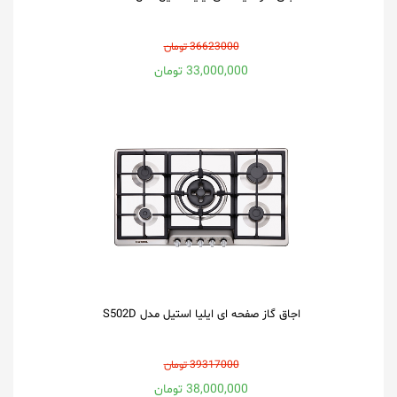
36623000 تومان
33,000,000 تومان
اجاق گاز صفحه ای ایلیا استیل مدل S502D
39317000 تومان
38,000,000 تومان