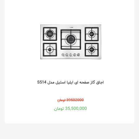
اجاق گاز صفحه ای ایلیا استیل مدل S514
39502000 تومان
35,500,000 تومان