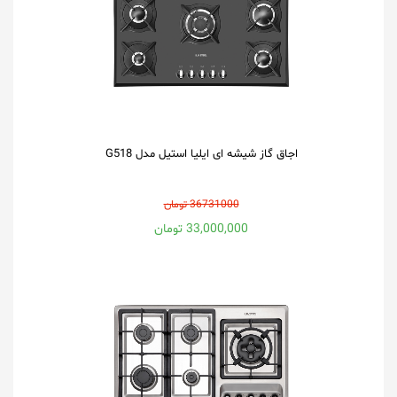
اجاق گاز شیشه ای ایلیا استیل مدل G518
36731000 تومان
33,000,000 تومان