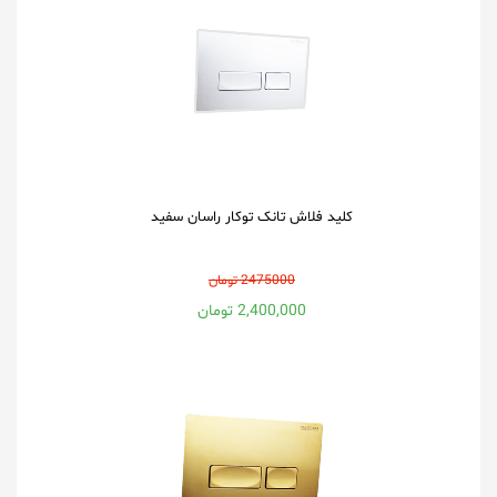
کلید فلاش تانک توکار راسان سفید
2475000 تومان
2,400,000 تومان