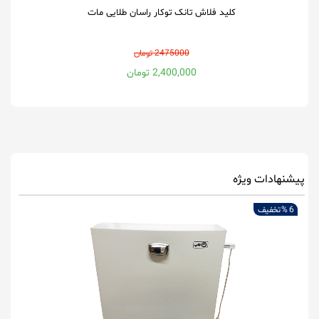
کلید فلاش تانک توکار راسان طلایی مات
2475000 تومان
2,400,000 تومان
پیشنهادات ویژه
6 %
تخفیف