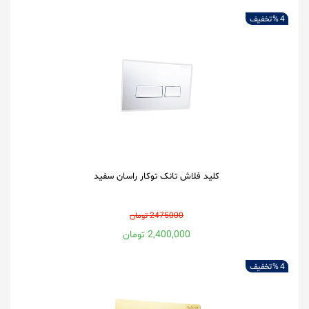
4 %
تخفیف
کلید فلاش تانک توکار راسان سفید
2475000 تومان
2,400,000 تومان
4 %
تخفیف