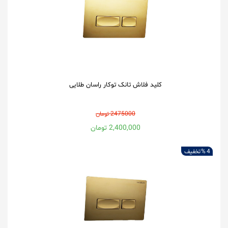
کلید فلاش تانک توکار راسان طلایی
2475000 تومان
2,400,000 تومان
4 %
تخفیف