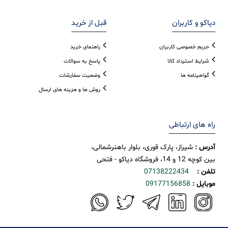
دیاکو و کاربران
قبل از خرید
حریم خصوصی کاربران
راهنمای خرید
شرایط استرداد کالا
پاسخ به سوالات
گواهینامه ها
وضعیت سفارشات
روش ها و هزینه های ارسال
راه های ارتباطی
آدرس :
شیراز، پارک قوری، بلوار باهنرشمالی،
بین کوچه 12 و 14، فروشگاه دیاکو - فتحی
تلفن :
07138222434
موبایل :
09177156858