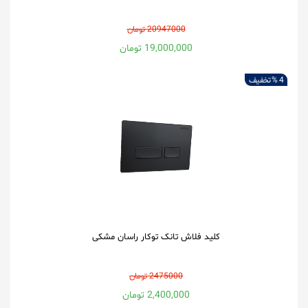
20947000 تومان
19,000,000 تومان
4 %
تخفیف
کلید فلاش تانک توکار راسان مشکی
2475000 تومان
2,400,000 تومان