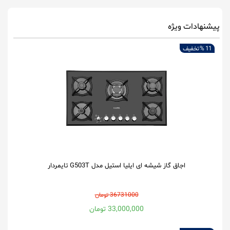
پیشنهادات ویژه
11 %
تخفیف
اجاق گاز شیشه ای ایلیا استیل مدل G503T تایمردار
36731000 تومان
33,000,000 تومان