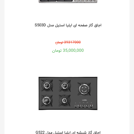
اجاق گاز صفحه ای ایلیا استیل مدل S503D
39317000 تومان
35,000,000 تومان
اجاق گاز شیشه ای ایلیا استیل مدل G522