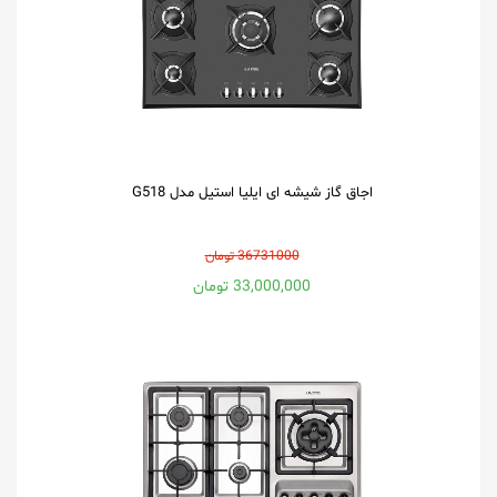
اجاق گاز شیشه ای ایلیا استیل مدل G518
36731000 تومان
33,000,000 تومان