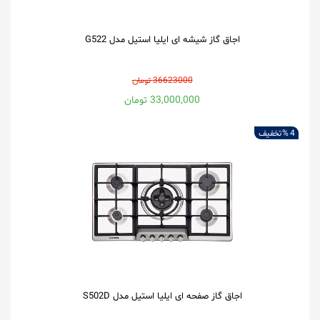
اجاق گاز شیشه ای ایلیا استیل مدل G522
36623000 تومان
33,000,000 تومان
4 %
تخفیف
اجاق گاز صفحه ای ایلیا استیل مدل S502D