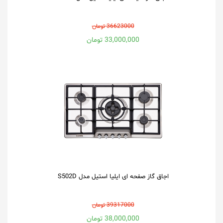
36623000 تومان
33,000,000 تومان
اجاق گاز صفحه ای ایلیا استیل مدل S502D
39317000 تومان
38,000,000 تومان