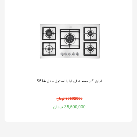
اجاق گاز صفحه ای ایلیا استیل مدل S514
39502000 تومان
35,500,000 تومان