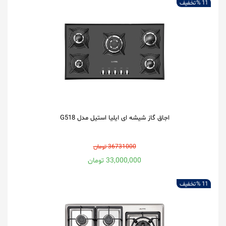
11 %
تخفیف
اجاق گاز شیشه ای ایلیا استیل مدل G518
36731000 تومان
33,000,000 تومان
11 %
تخفیف