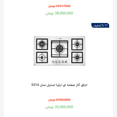
39317000 تومان
38,000,000 تومان
11 %
تخفیف
اجاق گاز صفحه ای ایلیا استیل مدل S514
39502000 تومان
35,500,000 تومان