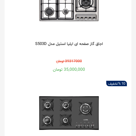
اجاق گاز صفحه ای ایلیا استیل مدل S503D
39317000 تومان
35,000,000 تومان
10 %
تخفیف