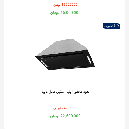
16929000 تومان
16,000,000 تومان
9 %
تخفیف
هود مخفی ایلیا استیل مدل دیبا
24718000 تومان
22,500,000 تومان