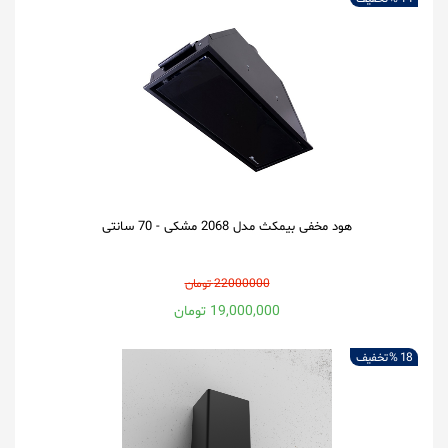
هود مخفی بیمکث مدل 2068 مشکی - 70 سانتی
22000000 تومان
19,000,000 تومان
18 %
تخفیف