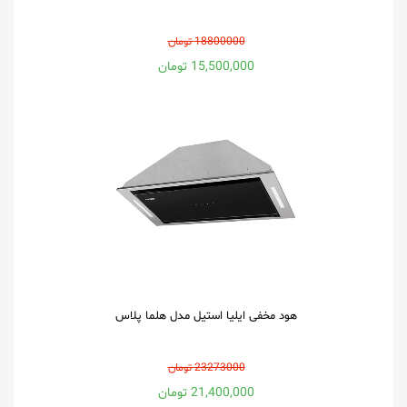
18800000 تومان
15,500,000 تومان
هود مخفی ایلیا استیل مدل هلما پلاس
23273000 تومان
21,400,000 تومان