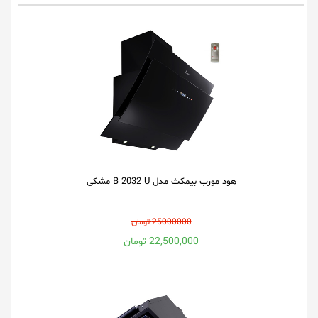
هود مورب بیمکث مدل B 2032 U مشکی
25000000 تومان
22,500,000 تومان