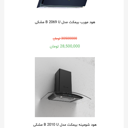
هود مورب بیمکث مدل B 2069 U مشكی
30500000 تومان
28,500,000 تومان
هود شومینه بیمکث مدل B 2010 U مشکی