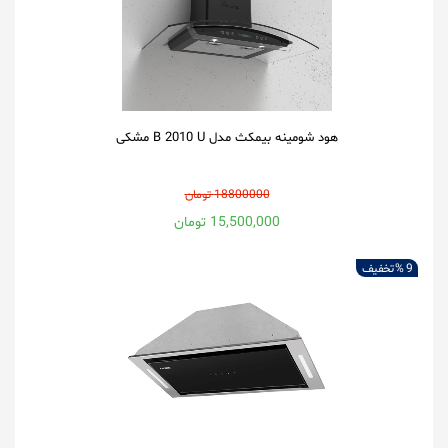
هود شومینه بیمکث مدل B 2010 U مشکی
18800000 تومان
15,500,000 تومان
9 %
تخفیف