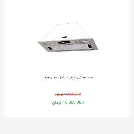
هود مخفی ایلیا استیل مدل هلیا
16929000 تومان
16,000,000 تومان