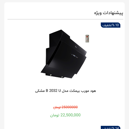
پیشنهادات ویژه
10 %
تخفیف
هود مورب بیمکث مدل B 2032 U مشکی
25000000 تومان
22,500,000 تومان
14 %
تخفیف