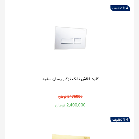
4 %
تخفیف
کلید فلاش تانک توکار راسان سفید
2475000 تومان
2,400,000 تومان
4 %
تخفیف