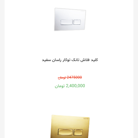
کلید فلاش تانک توکار راسان سفید
2475000 تومان
2,400,000 تومان