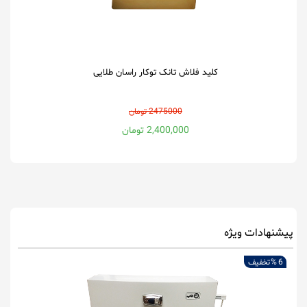
کلید فلاش تانک توکار راسان طلایی
2475000 تومان
2,400,000 تومان
پیشنهادات ویژه
6 %
تخفیف