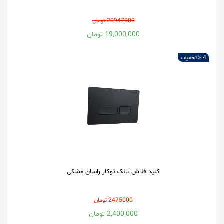
20947000 تومان
19,000,000 تومان
4 %
تخفیف
کلید فلاش تانک توکار راسان مشکی
2475000 تومان
2,400,000 تومان