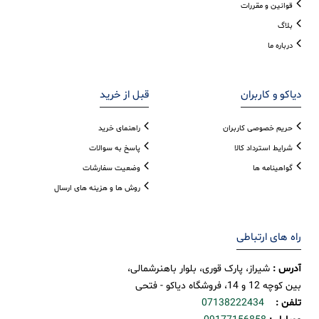
قوانین و مقررات
بلاگ
درباره ما
دیاکو و کاربران
قبل از خرید
حریم خصوصی کاربران
راهنمای خرید
شرایط استرداد کالا
پاسخ به سوالات
گواهینامه ها
وضعیت سفارشات
روش ها و هزینه های ارسال
راه های ارتباطی
آدرس :
شیراز، پارک قوری، بلوار باهنرشمالی،
بین کوچه 12 و 14، فروشگاه دیاکو - فتحی
تلفن :
07138222434