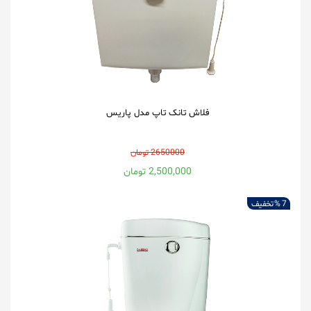
فلاش تانک تاپ مدل پاریس
2650000 تومان
2,500,000 تومان
7 %
تخفیف