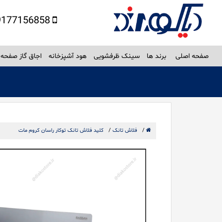
09177156858
صفحه اصلی
برند ها
سینک ظرفشویی
هود آشپزخانه
اجاق گاز صفحه 
/
فلاش تانک
/
کلید فلاش تانک توکار راسان کروم مات