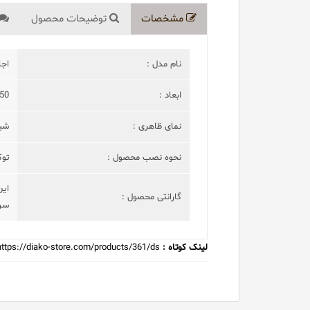
مشخصات
توضیحات محصول
نام مدل :
اجا
ابعاد :
50*90 سانتیمت
نمای ظاهری :
شی
نحوه نصب محصول :
توک
گارانتی محصول :
سرو
لینک کوتاه :
https://diako-store.com/products/361/ds