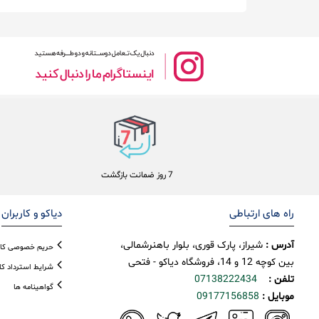
7 روز ضمانت بازگشت
راه های ارتباطی
دیاکو و کاربران
آدرس :
شیراز، پارک قوری، بلوار باهنرشمالی،
حریم خصوصی کار
بین کوچه 12 و 14، فروشگاه دیاکو - فتحی
شرایط استرداد کال
تلفن :
07138222434
گواهینامه ها
موبایل :
09177156858