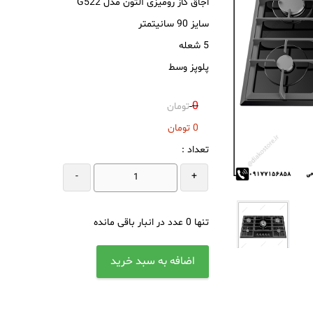
اجاق گاز رومیزی آلتون مدل G522
سایز 90 سانیتمتر
5 شعله
پلوپز وسط
0
تومان
0
تومان
تعداد :
-
+
تنها
0
عدد در انبار باقی مانده