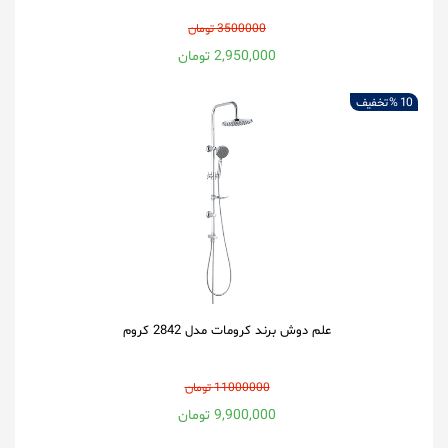
3500000 تومان
2,950,000 تومان
10 %
تخفیف
علم دوش برند کرومات مدل 2842 کروم
11000000 تومان
9,900,000 تومان