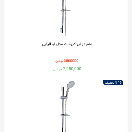
علم دوش کرومات مدل ایتالیایی
3500000 تومان
2,950,000 تومان
16 %
تخفیف