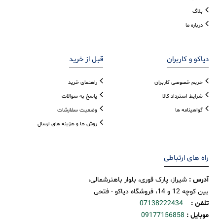
بلاگ
درباره ما
دیاکو و کاربران
قبل از خرید
حریم خصوصی کاربران
راهنمای خرید
شرایط استرداد کالا
پاسخ به سوالات
گواهینامه ها
وضعیت سفارشات
روش ها و هزینه های ارسال
راه های ارتباطی
آدرس :
شیراز، پارک قوری، بلوار باهنرشمالی،
بین کوچه 12 و 14، فروشگاه دیاکو - فتحی
تلفن :
07138222434
موبایل :
09177156858