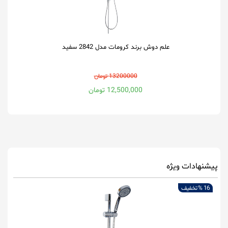
علم دوش برند کرومات مدل 2842 سفید
13200000 تومان
12,500,000 تومان
پیشنهادات ویژه
16 %
تخفیف