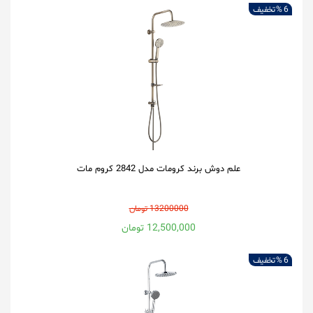
6 %
تخفیف
علم دوش برند کرومات مدل 2842 کروم مات
13200000 تومان
12,500,000 تومان
6 %
تخفیف