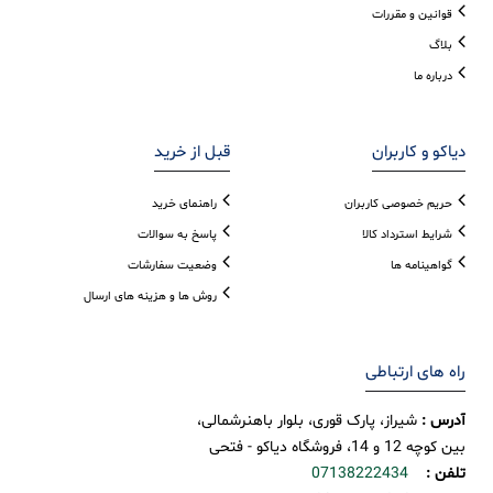
قوانین و مقررات
بلاگ
درباره ما
دیاکو و کاربران
قبل از خرید
حریم خصوصی کاربران
راهنمای خرید
شرایط استرداد کالا
پاسخ به سوالات
گواهینامه ها
وضعیت سفارشات
روش ها و هزینه های ارسال
راه های ارتباطی
آدرس :
شیراز، پارک قوری، بلوار باهنرشمالی،
بین کوچه 12 و 14، فروشگاه دیاکو - فتحی
تلفن :
07138222434