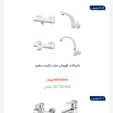
8 %
تخفیف
شیرآلات قهرمان مدل ارکیده سفید
40972000 تومان
38,100,000 تومان
1 %
تخفیف