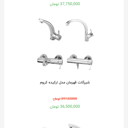
37,750,000 تومان
شیرآلات قهرمان مدل ارکیده کروم
39132000 تومان
36,500,000 تومان