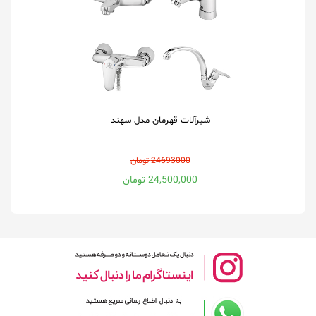
شیرآلات قهرمان مدل سهند
24693000 تومان
24,500,000 تومان