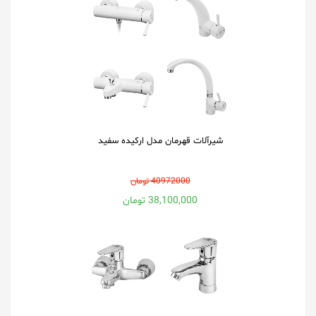
شیرآلات قهرمان مدل ارکیده سفید
40972000 تومان
38,100,000 تومان