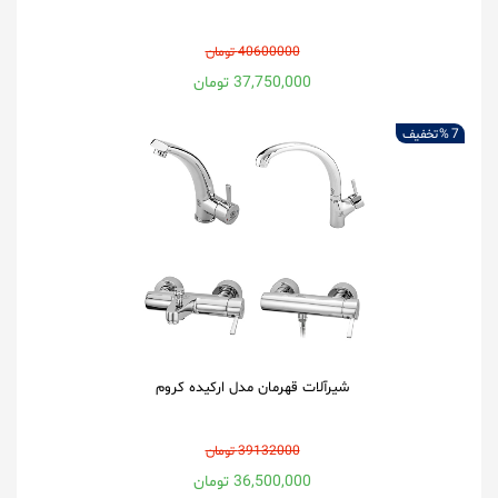
40600000 تومان
37,750,000 تومان
7 %
تخفیف
شیرآلات قهرمان مدل ارکیده کروم
39132000 تومان
36,500,000 تومان