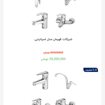
شیرآلات قهرمان مدل اسپانیایی
30420000 تومان
28,300,000 تومان
8 %
تخفیف