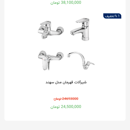
38,100,000 تومان
1 %
تخفیف
شیرآلات قهرمان مدل سهند
24693000 تومان
24,500,000 تومان