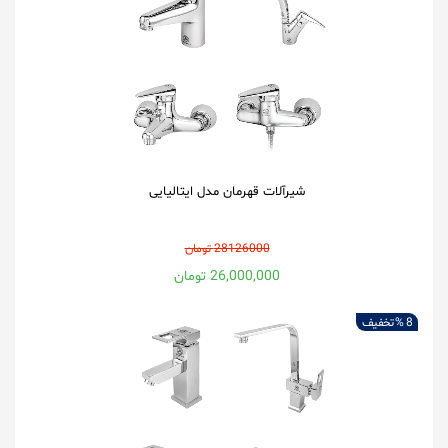
شیرآلات قهرمان مدل ایتالیایی
28126000 تومان
26,000,000 تومان
8 %
تخفیف