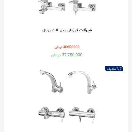
شیرآلات قهرمان مدل فلت رویال
40600000 تومان
37,750,000 تومان
7 %
تخفیف