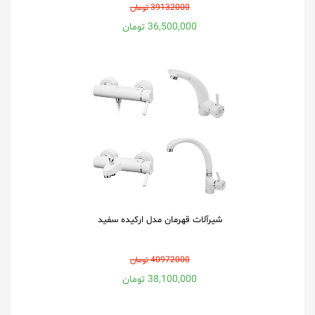
39132000 تومان
36,500,000 تومان
شیرآلات قهرمان مدل ارکیده سفید
40972000 تومان
38,100,000 تومان