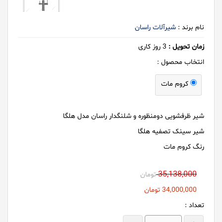
نام برند :
شیرآلات راسان
زمان تحویل :
3
روز کاری
انتخاب محصول :
کروم مات
شیر ظرفشویی دومنظوره و شلنگدار راسان مدل هلگا
شیر سینک تصفیه هلگا
رنگ کروم مات
35,138,000
تومان
34,000,000
تومان
تعداد :