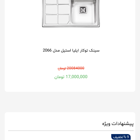
سینک توکار ایلیا استیل مدل 2066
20084000 تومان
17,000,000 تومان
پیشنهادات ویژه
9 %
تخفیف