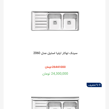
سینک توکار ایلیا استیل مدل 2060
26441000 تومان
24,300,000 تومان
9 %
تخفیف