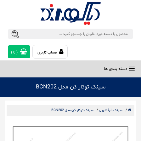
حساب کاربری
(
0
)
دسته بندی ها
سینک توکار کن مدل BCN202
/
سینک ظرفشویی
/
سینک توکار کن مدل BCN202