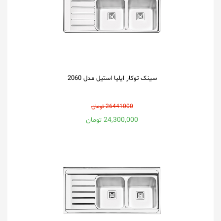
سینک توکار ایلیا استیل مدل 2060
26441000 تومان
24,300,000 تومان