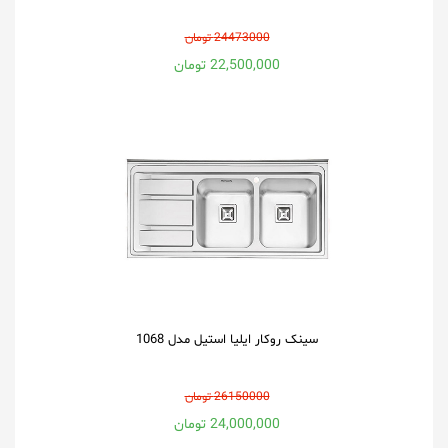
24473000 تومان
22,500,000 تومان
سینک روکار ایلیا استیل مدل 1068
26150000 تومان
24,000,000 تومان