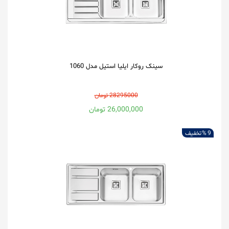
سینک روکار ایلیا استیل مدل 1060
28295000 تومان
26,000,000 تومان
9 %
تخفیف