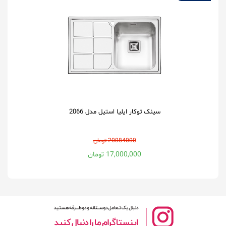
سینک توکار ایلیا استیل مدل 2066
20084000 تومان
17,000,000 تومان