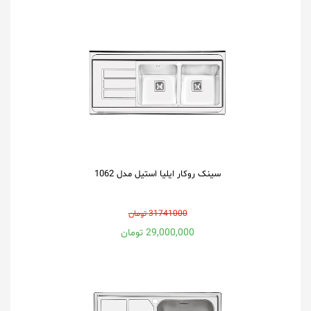
سینک روکار ایلیا استیل مدل 1062
31741000 تومان
29,000,000 تومان