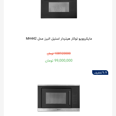
مایکروویو توکار هیتردار استیل البرز مدل MH442
108920000 تومان
99,000,000 تومان
9 %
تخفیف