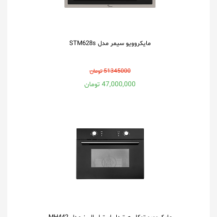
مایکروویو سیمر مدل STM628s
51345000 تومان
47,000,000 تومان