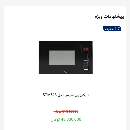
پیشنهادات ویژه
7 %
تخفیف
مایکروویو سیمر مدل STM628
51345000 تومان
48,000,000 تومان