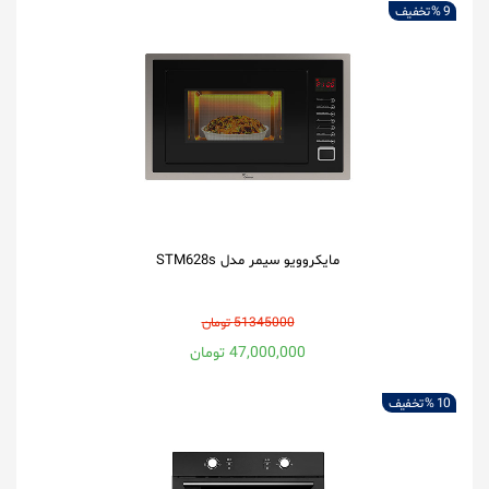
9 %
تخفیف
مایکروویو سیمر مدل STM628s
51345000 تومان
47,000,000 تومان
10 %
تخفیف