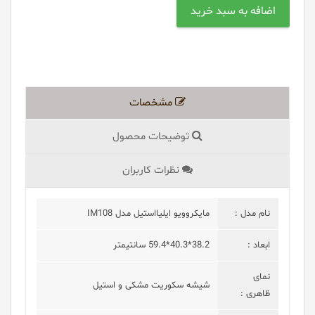
مشخصات
توضیحات محصول
نظرات کاربران
نام مدل :
مایکروویو ایلیااستیل مدل IM108
ابعاد :
38.2*40.3*59.4 سانتیمتر
نمای
شیشه سکوریت مشکی و استیل
ظاهری :