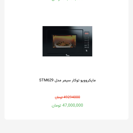
مایکروویو توکار سیمر مدل STM629
49294000 تومان
47,000,000 تومان