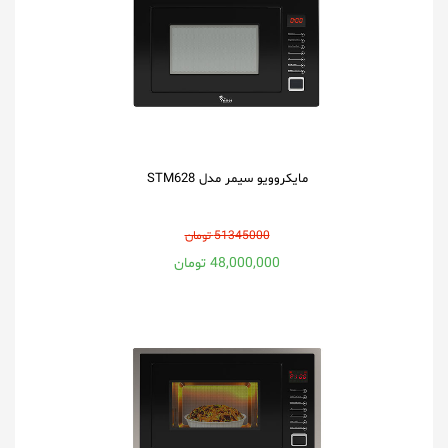
مایکروویو سیمر مدل STM628
51345000 تومان
48,000,000 تومان