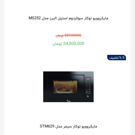
مایکروویو توکار سولاردوم استیل البرز مدل MS252
58930000 تومان
54,000,000 تومان
5 %
تخفیف
مایکروویو توکار سیمر مدل STM629