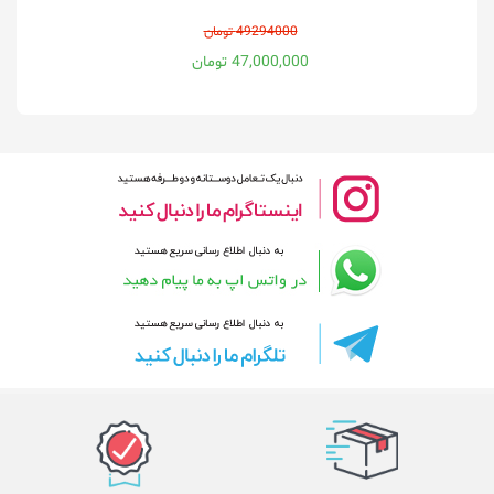
49294000 تومان
47,000,000 تومان