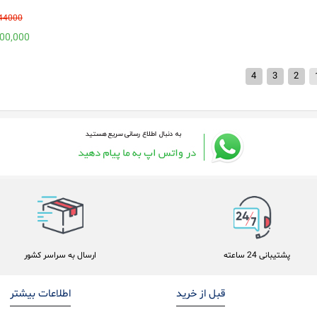
28644000
26,000,000
4
3
2
پشتیبانی 24 ساعته
ارسال به سراسر کشور
قبل از خرید
اطلاعات بیشتر