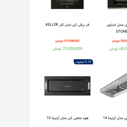
ن مدل استون
فر برقی کن مدل کلر KELLER
STON
 تومان
77198000 تومان
 تومان
70,000,000 تومان
13 %
تخفیف
مدل آرتیما 14
هود مخفی کن مدل آرتیما 15