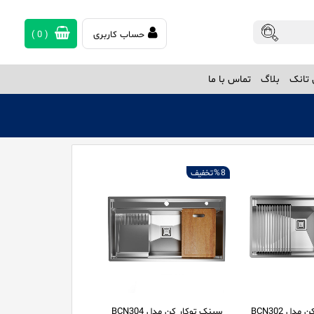
حساب کاربری
(
0
)
تانک
بلاگ
تماس با ما
8 %
تخفیف
سینک توکار کن مدل BCN302
سینک توکار کن مدل BCN304