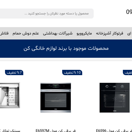
ای
فرتوکار آشپزخانه
مایکروویو
شیرآلات بهداشتی
علم دوش حمام
فلاش 
محصولات موجود با برند لوازم خانگی کن
خفیف
10 %
تخفیف
7 %
تخفیف
ر برقی کن مدل E6596
فر برقی کن مدل E6597M