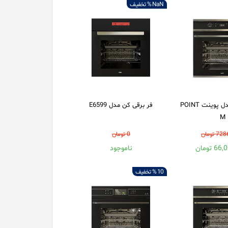
NaN %
تخفیف
فر برقی کن مدل پوینت POINT
فر برقی کن مدل E6599
M
 تومان
0 تومان
 تومان
ناموجود
10 %
تخفیف